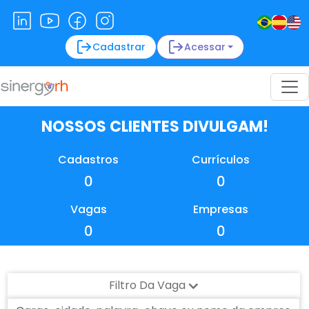
Cadastrar
Acessar
NOSSOS CLIENTES DIVULGAM!
Cadastros
Currículos
0
0
Vagas
Empresas
0
0
Filtro Da Vaga