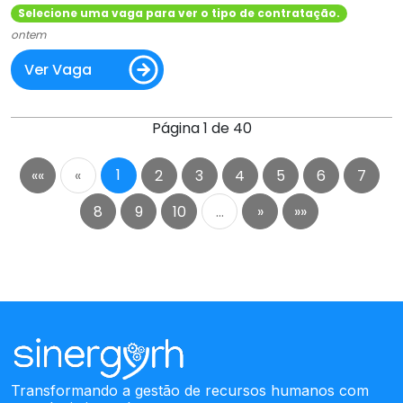
Selecione uma vaga para ver o tipo de contratação.
ontem
Ver Vaga
Página 1 de 40
1
««
«
2
3
4
5
6
7
8
9
10
…
»
»»
Transformando a gestão de recursos humanos com