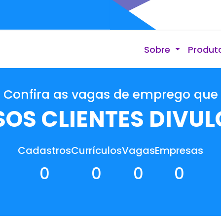
Sobre
Produt
Confira as vagas de emprego que
OS CLIENTES DIVU
Cadastros
Currículos
Vagas
Empresas
0
0
0
0