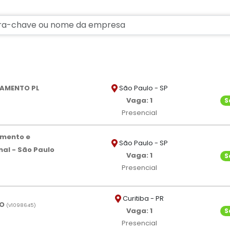
São Paulo - SP
NAMENTO PL
Vaga: 1
S
Presencial
amento e
São Paulo - SP
al - São Paulo
Vaga: 1
S
Presencial
Curitiba - PR
TO
(
V
1098645)
Vaga: 1
S
Presencial