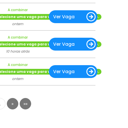
A combinar
Ver Vaga
elecione uma vaga para ver o tipo de contratação.
ontem
A combinar
Ver Vaga
elecione uma vaga para ver o tipo de contratação.
10 horas atrás
A combinar
Ver Vaga
elecione uma vaga para ver o tipo de contratação.
ontem
…
»
»»