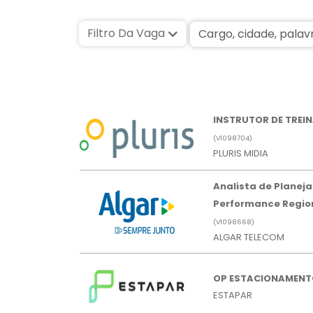
Filtro Da Vaga
INSTRUTOR DE TREI
(
V
1098704)
PLURIS MIDIA
Analista de Planej
Performance Region
(
V
1098668)
ALGAR TELECOM
OP ESTACIONAMEN
ESTAPAR