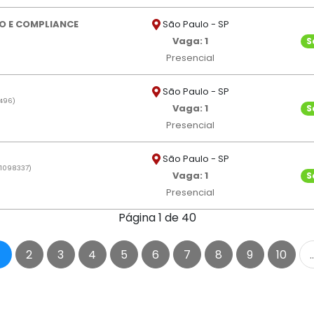
São Paulo - SP
CO E COMPLIANCE
Vaga: 1
S
Presencial
São Paulo - SP
496)
Vaga: 1
S
Presencial
São Paulo - SP
1098337)
Vaga: 1
S
Presencial
Página 1 de 40
2
3
4
5
6
7
8
9
10