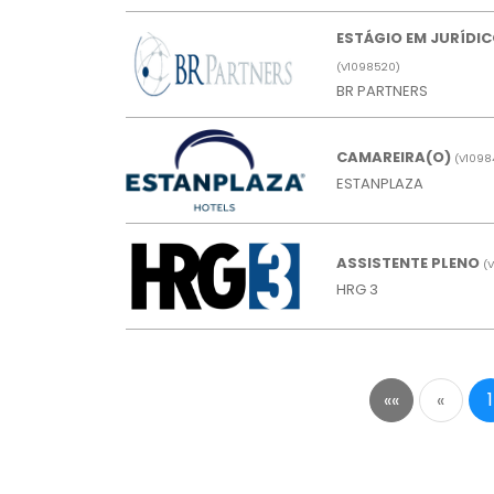
ESTÁGIO EM JURÍDI
(
V
1098520)
BR PARTNERS
CAMAREIRA(O)
(
V
1098
ESTANPLAZA
ASSISTENTE PLENO
(
V
HRG 3
1
««
«