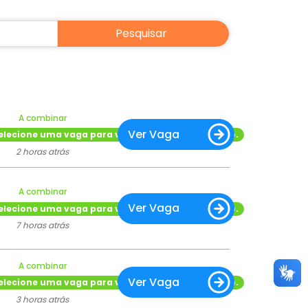
A combinar
Ver Vaga
elecione uma vaga para ver o tipo de contratação.
2 horas atrás
A combinar
Ver Vaga
elecione uma vaga para ver o tipo de contratação.
7 horas atrás
A combinar
Ver Vaga
elecione uma vaga para ver o tipo de contratação.
3 horas atrás