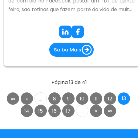
de bom dia no Facebook, postar um TBT de quinta
feira, são rotinas que fazem parte da vida de muitas
pessoas.
Saiba Mais
Página 13 de 41
13
««
«
…
8
9
10
11
12
14
15
16
17
…
»
»»