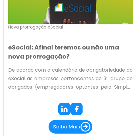
Nova prorrogação eSocial
eSocial: Afinal teremos ou não uma
nova prorrogação?
De acordo com o calendário de obrigatoriedade do
eSocial as empresas pertencentes ao 3º grupo de
obrigados (empregadores optantes pelo Simples
Nacional, empregador pessoa física - exceto
doméstico, produtor rural PF e entidade sem fins
lucrativos) iniciariam o envio dos eventos periódicos
(folhas de pagamento) a partir de setembro deste
Saiba Mais
ano. Também de acordo com o cronograma oficial,