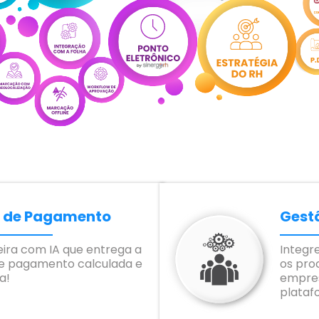
a de Pagamento
Gest
eira com IA que entrega a
Integr
de pagamento calculada e
os pro
a!
empre
plataf