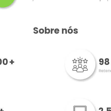
Sobre nós
00
+
98
Retenç
+
2,