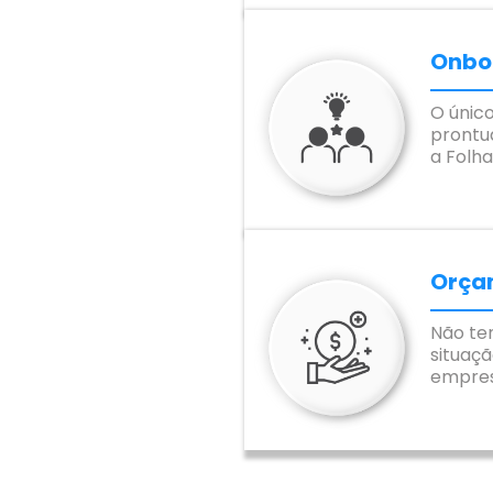
Onbo
O único
prontuá
a Folh
Orça
Não te
situaçã
empres