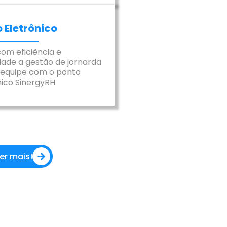
 Eletrônico
com eficiência e
dade a gestão de jornarda
 equipe com o ponto
nico SinergyRH
er mais!