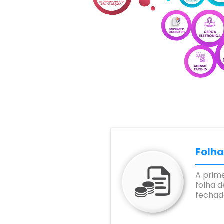
Folh
A prim
folha 
fechad