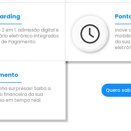
arding
Ponto
 2 em 1. admissão digital e
Inove 
rio eletrônico integrados
mobili
a de Pagamento.
da sua
eletrô
mento
nha surpresas! Saiba a
Quero sab
o financeira da sua
a em tempo real.