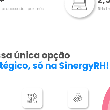
es processados por mês
RHs t
ssa única opção
tégico, só na SinergyRH!